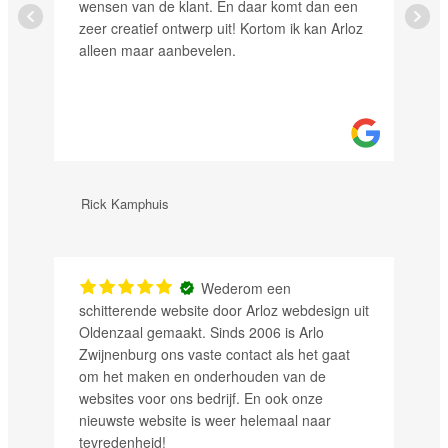
ensen van de klant. En daar komt dan een
eer creatief ontwerp uit! Kortom ik kan Arloz
lleen maar aanbevelen.
ick Kamphuis
Justin Groot
Wederom een
chitterende website door Arloz webdesign uit
de samenwerk
ldenzaal gemaakt. Sinds 2006 is Arlo
wordt goed 
wijnenburg ons vaste contact als het gaat
de klant en o
m het maken en onderhouden van de
helemaal top
ebsites voor ons bedrijf. En ook onze
ieuwste website is weer helemaal naar
evredenheid!