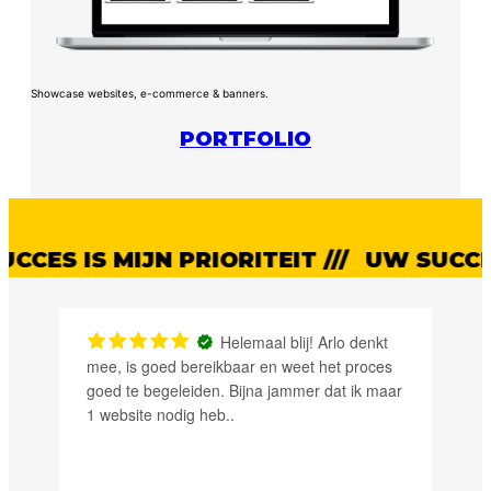
Showcase websites, e-commerce & banners.
PORTFOLIO
 IS MIJN PRIORITEIT ///
UW SUCCES IS 
Helemaal blij! Arlo denkt
ee, is goed bereikbaar en weet het proces
meedenkend. 
oed te begeleiden. Bijna jammer dat ik maar
 website nodig heb..