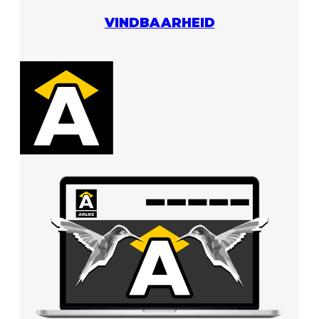
VINDBAARHEID