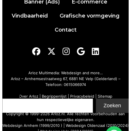
Banner (Ads)
E-commerce
Vindbaarheid
Grafische vormgeving
Contact
Arloz Multimedia: Webdesign and more…
Arloz
–
Arnhemsestraatweg 67, 6881 NE Velp (Gelderland)
–
Telefoon:
0615066974
Zoeken
Over Arloz
|
Begrippenlijst
|
Privacybeleid
|
Sitemap
Zoeken
Copyright © 1999-2026 Arloz.nl. Alle rechten voorbehouden aan
hun respectievelijke eigenaren.
Webdesign Arnhem (1999/2010 ) | Webdesign Oldenzaal (2010/2024)