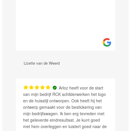
izette van de Weerd
Gamestoelen 
Arloz heeft voor de start
an mijn bedrijf RCK schilderwerken het logo
Super snelle 
n de huisstijl ontworpen. Ook heeft hij het
resultaat, pr
ntwerp gemaakt voor de bestickering van
iemand werk
ijn bedrijfswagen. Ik ben erg tevreden met
et geleverde eindresultaat. Je kunt goed
et hem overleggen en luistert goed naar de