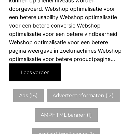
kunnen op allerlei niveaus worden
doorgevoerd. Webshop optimalisatie voor
een betere usability Webshop optimalisatie
voor een betere conversie Webshop
optimalisatie voor een betere vindbaarheid
Webshop optimalisatie voor een betere
pagina weergave in zoekmachines Webshop
optimalisatie voor betere productpagina…
:
Lees verder
W
e
b
Ads
(18)
Advertentieformaten
(12)
s
h
AMPHTML banner
(1)
o
p
o