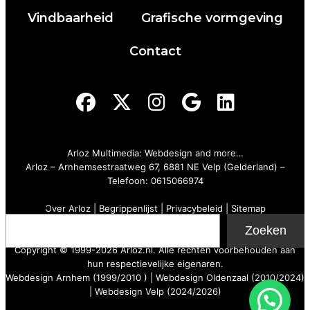
Vindbaarheid
Grafische vormgeving
Contact
Arloz Multimedia: Webdesign and more…
Arloz
–
Arnhemsestraatweg 67, 6881 NE Velp (Gelderland)
–
Telefoon:
0615066974
Zoeken
Over Arloz
|
Begrippenlijst
|
Privacybeleid
|
Sitemap
Zoeken
Copyright © 1999-2026 Arloz.nl. Alle rechten voorbehouden aan
hun respectievelijke eigenaren.
Webdesign Arnhem (1999/2010 ) | Webdesign Oldenzaal (2010/2024)
| Webdesign Velp (2024/2026)