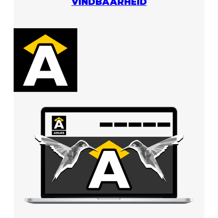
VINDBAARHEID