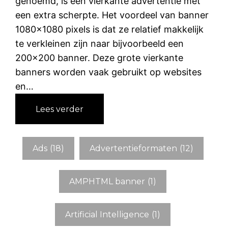
genoemd, is een vierkante advertentie met
een extra scherpte. Het voordeel van banner
1080×1080 pixels is dat ze relatief makkelijk
te verkleinen zijn naar bijvoorbeeld een
200×200 banner. Deze grote vierkante
banners worden vaak gebruikt op websites
en…
:
Lees verder
S
o
c
Ads
(18)
Advertentieformaten
(12)
i
a
AMPHTML banner
(1)
l
m
e
Artificial Intelligence
(1)
d