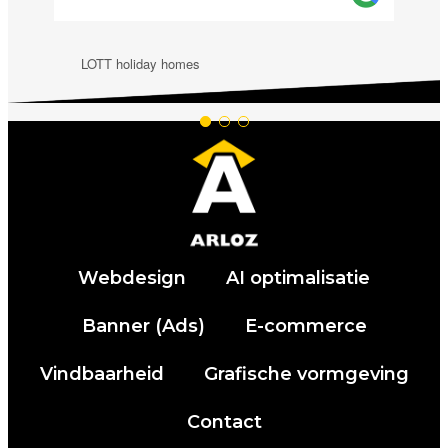
LOTT holiday homes
123auto
Webdesign
AI optimalisatie
Banner (Ads)
E-commerce
Vindbaarheid
Grafische vormgeving
Contact