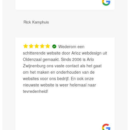
Rick Kamphuis
Justin 
Wederom een
schitterende website door Arloz webdesign uit
de same
Oldenzaal gemaakt. Sinds 2006 is Arlo
wordt 
Zwijnenburg ons vaste contact als het gaat
de klan
om het maken en onderhouden van de
helemaa
websites voor ons bedrijf. En ook onze
nieuwste website is weer helemaal naar
tevredenheid!