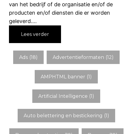
van het bedrijf of de organisatie en/of de
producten en/of diensten die er worden
geleverd.…
:
Lees verder
H
u
i
Ads
(18)
Advertentieformaten
(12)
s
s
AMPHTML banner
(1)
t
i
j
Artificial Intelligence
(1)
l
Auto belettering en bestickering
(1)