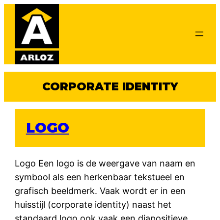
Ga
naar
de
inhoud
CORPORATE IDENTITY
LOGO
Logo Een logo is de weergave van naam en
symbool als een herkenbaar tekstueel en
grafisch beeldmerk. Vaak wordt er in een
huisstijl (corporate identity) naast het
standaard logo ook vaak een diapositieve