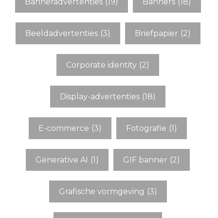
Banneradvertenties
(19)
Banners
(18)
Beeldadvertenties
(3)
Briefpapier
(2)
Corporate identity
(2)
Display-advertenties
(18)
E-commerce
(3)
Fotografie
(1)
Generative AI
(1)
GIF banner
(2)
Grafische vormgeving
(3)