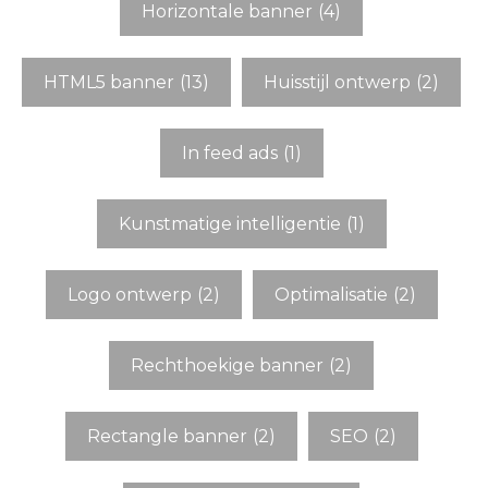
Horizontale banner
(4)
HTML5 banner
(13)
Huisstijl ontwerp
(2)
In feed ads
(1)
Kunstmatige intelligentie
(1)
Logo ontwerp
(2)
Optimalisatie
(2)
Rechthoekige banner
(2)
Rectangle banner
(2)
SEO
(2)