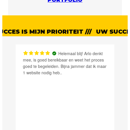
S IS MIJN PRIORITEIT ///
UW SUCCES IS 
Helemaal blij! Arlo denkt
mee, is goed bereikbaar en weet het proces
meedenk
goed te begeleiden. Bijna jammer dat ik maar
1 website nodig heb..