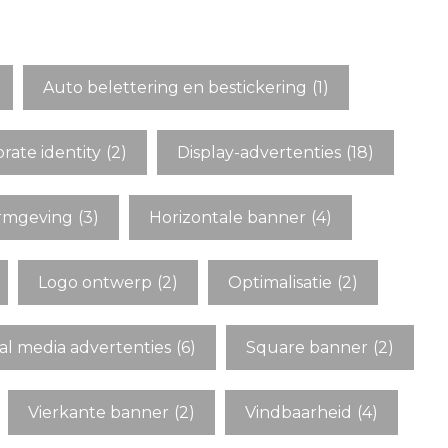
Auto belettering en bestickering
(1)
rate identity
(2)
Display-advertenties
(18)
ormgeving
(3)
Horizontale banner
(4)
Logo ontwerp
(2)
Optimalisatie
(2)
al media advertenties
(6)
Square banner
(2)
Vierkante banner
(2)
Vindbaarheid
(4)