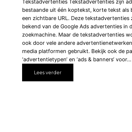
Tekstadvertenties Tekstadvertenties zijn ad
s
bestaande uit één koptekst, korte tekst als 
t
een zichtbare URL. Deze tekstadvertenties 
-
bekend van de Google Ads advertenties in 
&
zoekmachine. Maar de tekstadvertenties wo
v
ook door vele andere advertentienetwerken
i
media platformen gebruikt. Bekijk ook de p
d
e
‘advertentietypen‘ en ‘ads & banners‘ voor…
o
:
Lees verder
a
T
d
e
v
k
e
s
r
t
t
a
e
d
n
v