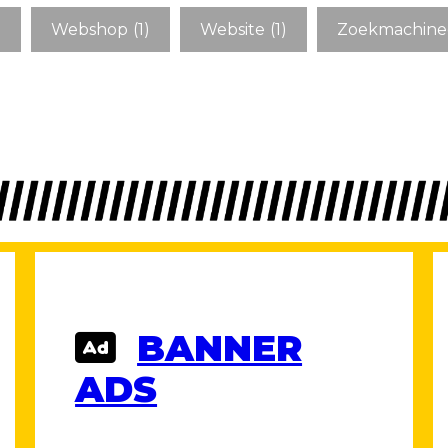
)
Webshop
(1)
Website
(1)
Zoekmachineo
BANNER
ADS