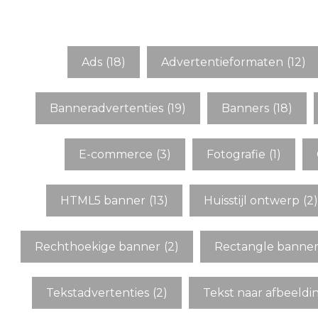
Ads
(18)
Advertentieformaten
(12)
Banneradvertenties
(19)
Banners
(18)
E-commerce
(3)
Fotografie
(1)
HTML5 banner
(13)
Huisstijl ontwerp
(2)
Rechthoekige banner
(2)
Rectangle banne
Tekstadvertenties
(2)
Tekst naar afbeeldi