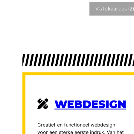
Visitekaartjes
(2
WEBDESIGN
Creatief en functioneel webdesign
voor een sterke eerste indruk. Van het