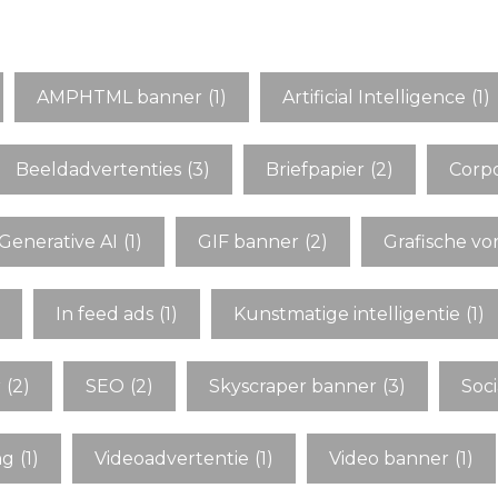
AMPHTML banner
(1)
Artificial Intelligence
(1)
Beeldadvertenties
(3)
Briefpapier
(2)
Corpo
Generative AI
(1)
GIF banner
(2)
Grafische v
In feed ads
(1)
Kunstmatige intelligentie
(1)
r
(2)
SEO
(2)
Skyscraper banner
(3)
Soci
ng
(1)
Videoadvertentie
(1)
Video banner
(1)