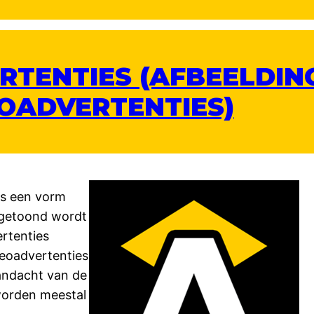
RTENTIES (AFBEELDIN
EOADVERTENTIES)
is een vorm
 getoond wordt
ertenties
deoadvertenties
aandacht van de
 worden meestal