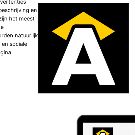
vertenties
beschrijving en
zijn het meest
de
rden natuurlijk
 en sociale
agina