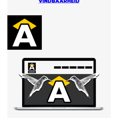
VINDBAARHEID