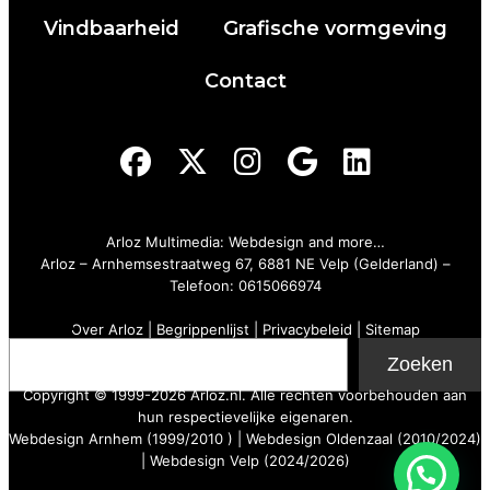
Vindbaarheid
Grafische vormgeving
Contact
Arloz Multimedia: Webdesign and more…
Arloz
–
Arnhemsestraatweg 67, 6881 NE Velp (Gelderland)
–
Telefoon:
0615066974
Zoeken
Over Arloz
|
Begrippenlijst
|
Privacybeleid
|
Sitemap
Zoeken
Copyright © 1999-2026 Arloz.nl. Alle rechten voorbehouden aan
hun respectievelijke eigenaren.
Webdesign Arnhem (1999/2010 ) | Webdesign Oldenzaal (2010/2024)
| Webdesign Velp (2024/2026)