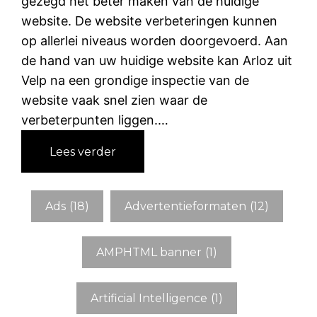
gezegd het beter maken van de huidige
website. De website verbeteringen kunnen
op allerlei niveaus worden doorgevoerd. Aan
de hand van uw huidige website kan Arloz uit
Velp na een grondige inspectie van de
website vaak snel zien waar de
verbeterpunten liggen.…
:
Lees verder
W
e
b
Ads
(18)
Advertentieformaten
(12)
s
i
AMPHTML banner
(1)
t
e
o
Artificial Intelligence
(1)
p