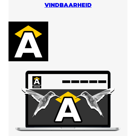
VINDBAARHEID