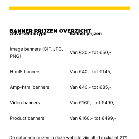
BANNER PRIJZEN OVERZICHT
Advertentietype
Banner prijzen
Image banners (GIF, JPG,
Van €30,- tot €50,-
PNG)
Html5 banners
Van €40,- tot €145,-
Amp-html banners
Van €40,- tot €85,-
Video banners
Van €160,- tot €499,-
Product banners
Van €160,- tot €499,-
De getoonde prijzen in deze website zijn altijd exclusief 21%