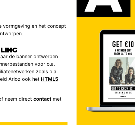
de vormgeving en het concept
ntworpen.
LING
 waar de banner ontwerpen
nerbestanden voor o.a.
iliatenetwerken zoals o.a.
eld Arloz ook het
HTML5
 of neem direct
contact
met