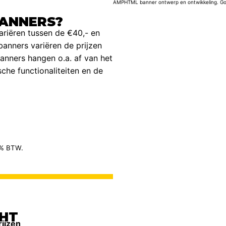
AMPHTML banner ontwerp en ontwikkeling. Goo
ANNERS?
iëren tussen de €40,- en
anners variëren de prijzen
nners hangen o.a. af van het
he functionaliteiten en de
21% BTW.
CHT
rijzen