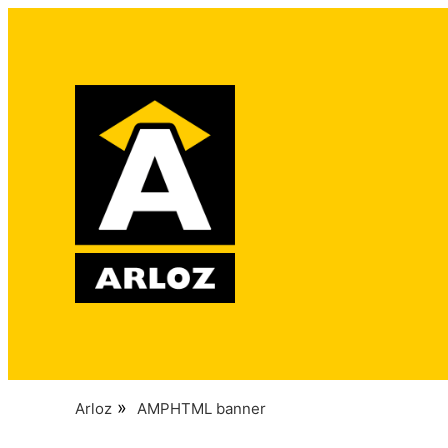
»
Arloz
AMPHTML banner