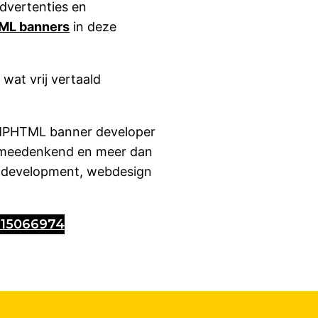
advertenties en
L banners
in deze
wat vrij vertaald
PHTML banner developer
f, meedenkend en meer dan
r development, webdesign
615066974