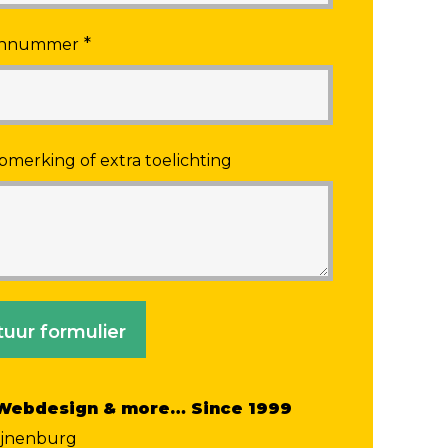
*
onnummer
pmerking of extra toelichting
tuur formulier
 Webdesign & more… Since 1999
ijnenburg