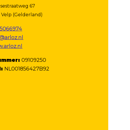
sestraatweg 67
 Velp (Gelderland)
15066974
@arloz.nl
.arloz.nl
ummer:
09109250
:
NL001856427B92