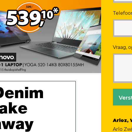
Telefo
Vraag, o
Vers
Arloz,
Arlo Zw