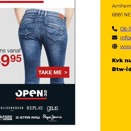
Arnhem
6881 NE
06-
info
www
Kvk n
Btw-id