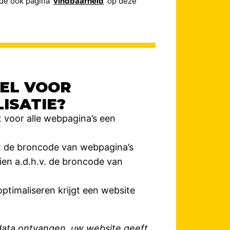
de ook pagina ‘
vindbaarheid
‘ op deze
GEL VOOR
ISATIE?
 voor alle webpagina’s een
t de broncode van webpagina’s
ien a.d.h.v. de broncode van
ptimaliseren krijgt een website
data ontvangen, uw website geeft