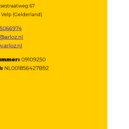
sestraatweg 67
 Velp (Gelderland)
15066974
@arloz.nl
.arloz.nl
ummer:
09109250
:
NL001856427B92