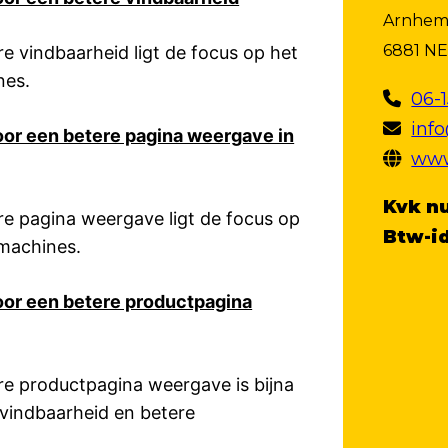
Arnhem
6881 NE
e vindbaarheid ligt de focus op het
nes.
06-
info
or een betere pagina weergave in
www
Kvk n
re pagina weergave ligt de focus op
Btw-id
kmachines.
or een betere productpagina
re productpagina weergave is bijna
e vindbaarheid en betere