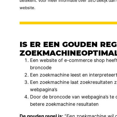
betekent. Voor meer informatie over SEO bekijk dan 
website.
IS ER EEN GOUDEN RE
ZOEKMACHINEOPTIMAL
Een website of e-commerce shop heeft
broncode
Een zoekmachine leest en interpreteer
Een zoekmachine laat zoekresultaten z
webpagina’s
Door de broncode van webpagina’s te o
betere zoekmachine resultaten
De gouden regel is:
“
Een zoekmachine wil 