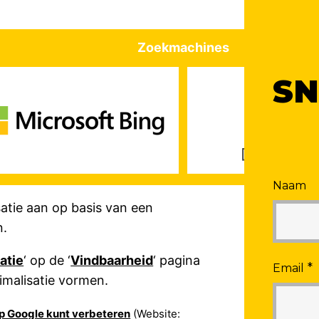
Zoekmachines
SN
Naam
atie aan op basis van een
n.
atie
‘ op de ‘
Vindbaarheid
‘ pagina
*
Email
imalisatie vormen.
op Google kunt verbeteren
(Website: