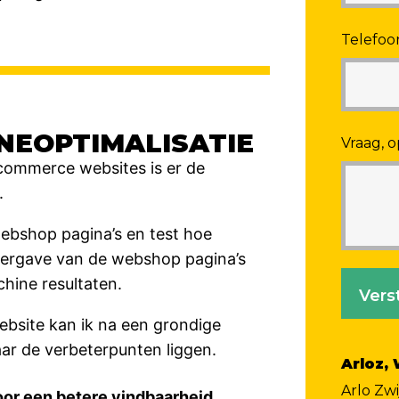
Telefo
EOPTIMALISATIE
Vraag, o
commerce websites is er de
.
ebshop pagina’s en test hoe
ergave van de webshop pagina’s
chine resultaten.
Vers
bsite kan ik na een grondige
ar de verbeterpunten liggen.
Arloz,
Arlo Zw
or een betere vindbaarheid