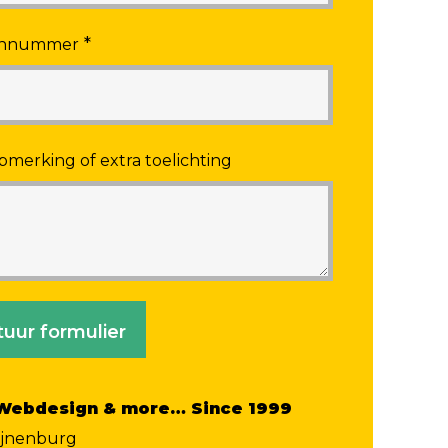
*
onnummer
pmerking of extra toelichting
tuur formulier
 Webdesign & more… Since 1999
ijnenburg