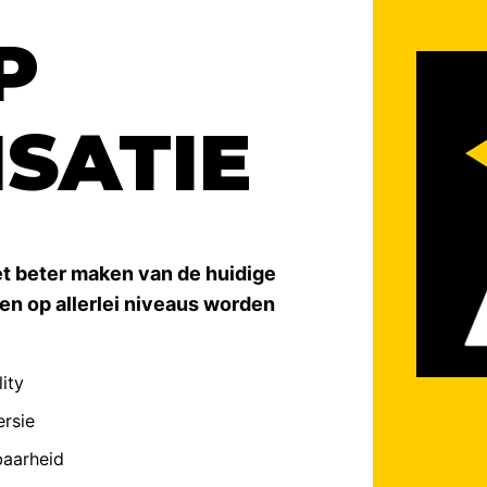
P
SATIE
t beter maken van de huidige
n op allerlei niveaus worden
ity
rsie
baarheid